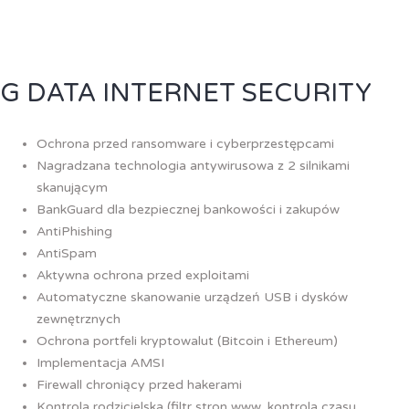
G DATA INTERNET SECURITY
Ochrona przed ransomware i cyberprzestępcami
Nagradzana technologia antywirusowa z 2 silnikami
skanującym
BankGuard dla bezpiecznej bankowości i zakupów
AntiPhishing
AntiSpam
Aktywna ochrona przed exploitami
Automatyczne skanowanie urządzeń USB i dysków
zewnętrznych
Ochrona portfeli kryptowalut (Bitcoin i Ethereum)
Implementacja AMSI
Firewall chroniący przed hakerami
Kontrola rodzicielska (filtr stron www, kontrola czasu