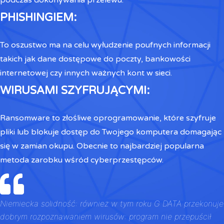
podczas dokonywania przelewu.
PHISHINGIEM:
To oszustwo ma na celu wyłudzenie poufnych informacji
takich jak dane dostępowe do poczty, bankowości
internetowej czy innych ważnych kont w sieci.
WIRUSAMI SZYFRUJĄCYMI:
Ransomware to złośliwe oprogramowanie, które szyfruje
pliki lub blokuje dostęp do Twojego komputera domagając
się w zamian okupu. Obecnie to najbardziej popularna
metoda zarobku wśród cyberprzestępców.
Niemiecka solidność: również w tym roku G DATA przekonuje
dobrym rozpoznawaniem wirusów: program nie przepuścił