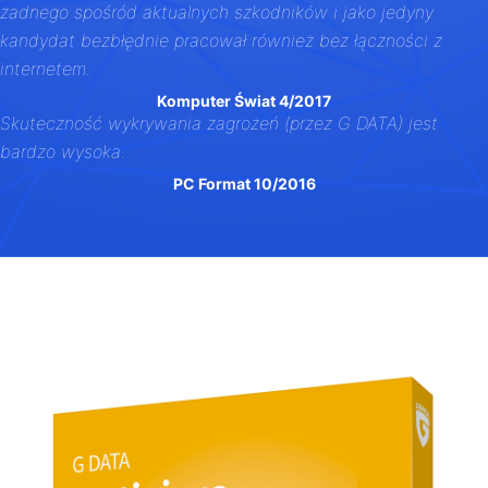
żadnego spośród aktualnych szkodników i jako jedyny
kandydat bezbłędnie pracował również bez łączności z
internetem.
Komputer Świat 4/2017
Skuteczność wykrywania zagrożeń (przez G DATA) jest
bardzo wysoka.
PC Format 10/2016